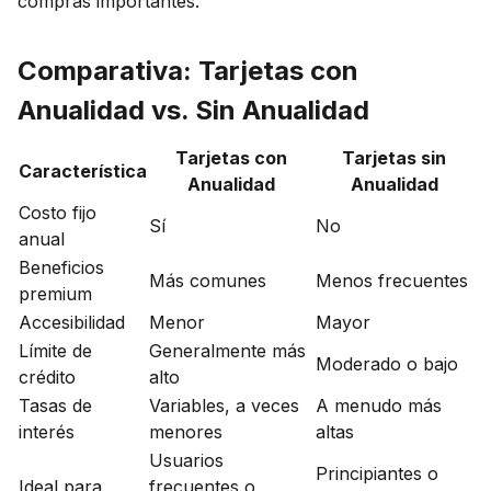
compras importantes.
Comparativa: Tarjetas con
Anualidad vs. Sin Anualidad
Tarjetas con
Tarjetas sin
Característica
Anualidad
Anualidad
Costo fijo
Sí
No
anual
Beneficios
Más comunes
Menos frecuentes
premium
Accesibilidad
Menor
Mayor
Límite de
Generalmente más
Moderado o bajo
crédito
alto
Tasas de
Variables, a veces
A menudo más
interés
menores
altas
Usuarios
Principiantes o
Ideal para
frecuentes o