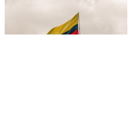
Finanzas
Davivienda: Análisis Completo del Banco para
Colombianos
Read More »
8 jul 2026