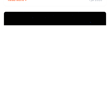
Finanzas
Banco de Chile vs BancoEstado vs BCI: ¿Cuál es el
Mejor Banco para Ti?
Read More »
17 jun 2026